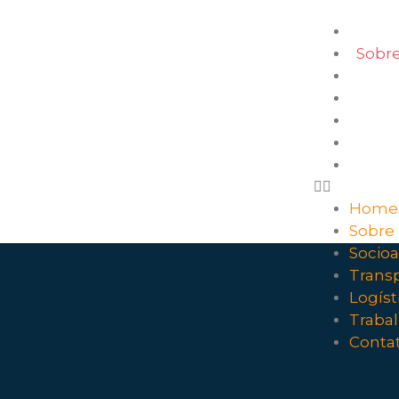
Hom
Sobre
Soci
Tran
Logís
Trab
Cont
Home
Sobre
Socio
Trans
Logíst
Traba
Conta