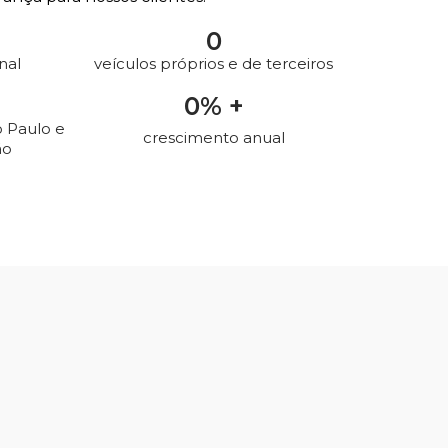
0
nal
veículos próprios e de terceiros
0
% +
o Paulo e
crescimento anual
ão