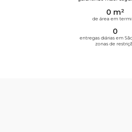
0
 m²
de área em termi
0
entregas diárias em Sã
zonas de restriç