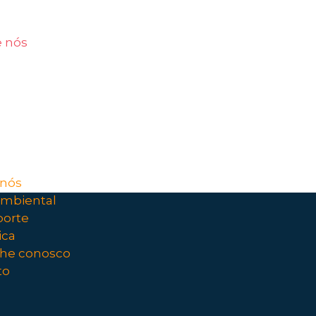
e
 nós
oambiental
sporte
tica
alhe conosco
ato
 nós
ambiental
porte
ica
lhe conosco
to