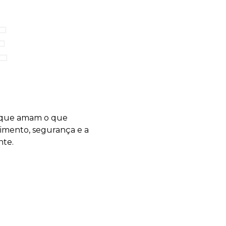
E
 que amam o que
imento, segurança e a
nte.