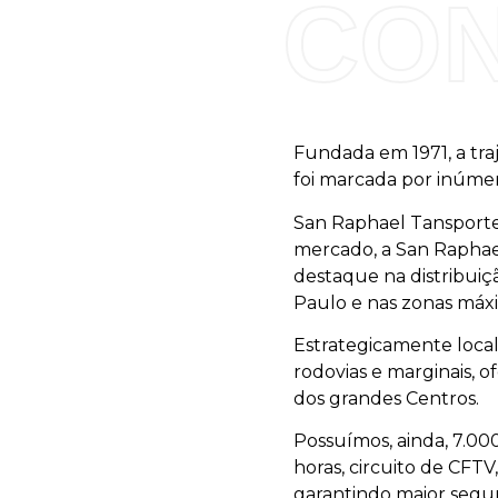
CO
Fundada em 1971, a tr
foi marcada por inúmer
San Raphael Tansporte
mercado, a San Raphae
destaque na distribuiç
Paulo e nas zonas máxi
Estrategicamente locali
rodovias e marginais, o
dos grandes Centros.
Possuímos, ainda, 7.00
horas, circuito de CFTV,
garantindo maior segur